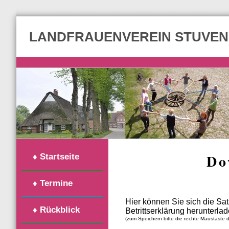
LANDFRAUENVEREIN STUVE
Do
♦ Startseite
♦ Termine
Hier können Sie sich die Sa
♦ Rückblick
Betrittserklärung herunterlad
(zum Speichern bitte die rechte Maustaste d